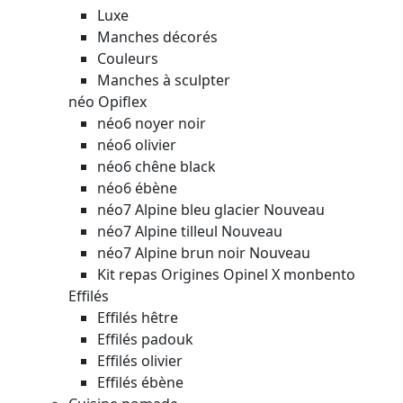
Luxe
Manches décorés
Couleurs
Manches à sculpter
néo Opiflex
néo6 noyer noir
néo6 olivier
néo6 chêne black
néo6 ébène
néo7 Alpine bleu glacier
Nouveau
néo7 Alpine tilleul
Nouveau
néo7 Alpine brun noir
Nouveau
Kit repas Origines Opinel X monbento
Effilés
Effilés hêtre
Effilés padouk
Effilés olivier
Effilés ébène