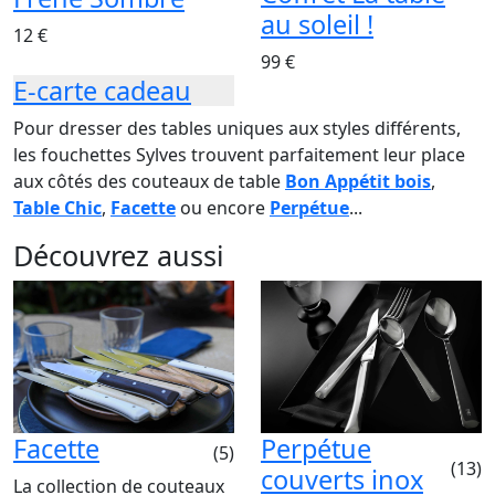
au soleil !
12 €
99 €
E-carte cadeau
Pour dresser des tables uniques aux styles différents,
les fouchettes Sylves trouvent parfaitement leur place
aux côtés des couteaux de table
Bon Appétit bois
,
Table Chic
,
Facette
ou encore
Perpétue
...
Découvrez aussi
Facette
Perpétue
(5)
(13)
couverts inox
La collection de couteaux