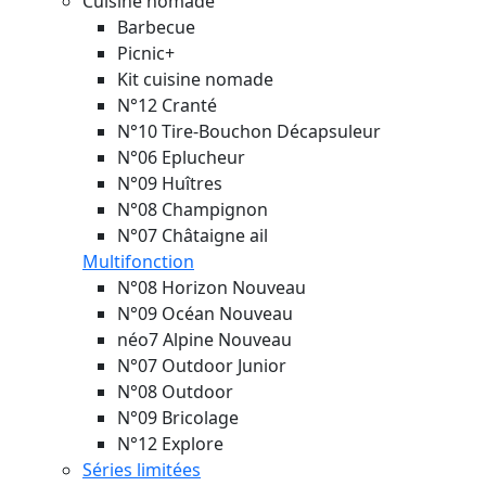
Cuisine nomade
Barbecue
Picnic+
Kit cuisine nomade
N°12 Cranté
N°10 Tire-Bouchon Décapsuleur
N°06 Eplucheur
N°09 Huîtres
N°08 Champignon
N°07 Châtaigne ail
Multifonction
N°08 Horizon
Nouveau
N°09 Océan
Nouveau
néo7 Alpine
Nouveau
N°07 Outdoor Junior
N°08 Outdoor
N°09 Bricolage
N°12 Explore
Séries limitées