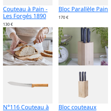
Couteau à Pain -
Bloc Parallèle Pain
Les Forgés 1890
170 €
130 €
N°116 Couteau à
Bloc couteaux