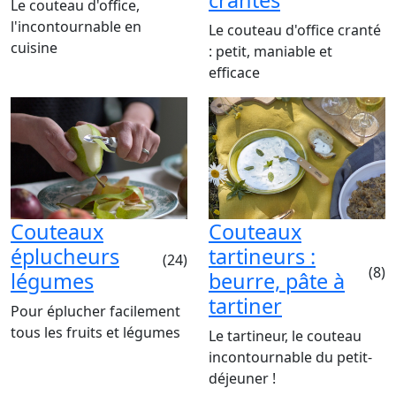
Le couteau d'office,
l'incontournable en
Le couteau d'office cranté
cuisine
: petit, maniable et
efficace
Couteaux
Couteaux
éplucheurs
tartineurs :
(24)
(8)
légumes
beurre, pâte à
tartiner
Pour éplucher facilement
tous les fruits et légumes
Le tartineur, le couteau
incontournable du petit-
déjeuner !