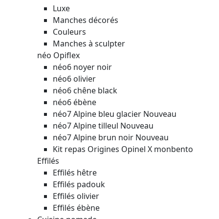
Luxe
Manches décorés
Couleurs
Manches à sculpter
néo Opiflex
néo6 noyer noir
néo6 olivier
néo6 chêne black
néo6 ébène
néo7 Alpine bleu glacier
Nouveau
néo7 Alpine tilleul
Nouveau
néo7 Alpine brun noir
Nouveau
Kit repas Origines Opinel X monbento
Effilés
Effilés hêtre
Effilés padouk
Effilés olivier
Effilés ébène