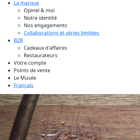
La marque
Opinel & moi
Notre identité
Nos engagements
Collaborations et séries limitées
B2B
Cadeaux d'affaires
Restaurateurs
Votre compte
Points de vente
Le Musée
Français