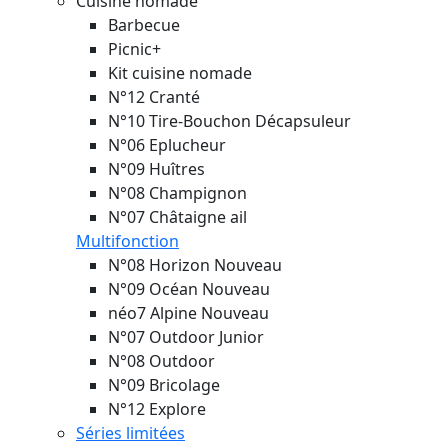
Cuisine nomade
Barbecue
Picnic+
Kit cuisine nomade
N°12 Cranté
N°10 Tire-Bouchon Décapsuleur
N°06 Eplucheur
N°09 Huîtres
N°08 Champignon
N°07 Châtaigne ail
Multifonction
N°08 Horizon
Nouveau
N°09 Océan
Nouveau
néo7 Alpine
Nouveau
N°07 Outdoor Junior
N°08 Outdoor
N°09 Bricolage
N°12 Explore
Séries limitées