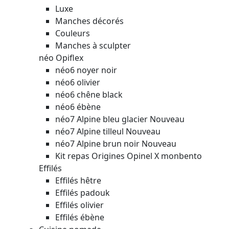
Luxe
Manches décorés
Couleurs
Manches à sculpter
néo Opiflex
néo6 noyer noir
néo6 olivier
néo6 chêne black
néo6 ébène
néo7 Alpine bleu glacier
Nouveau
néo7 Alpine tilleul
Nouveau
néo7 Alpine brun noir
Nouveau
Kit repas Origines Opinel X monbento
Effilés
Effilés hêtre
Effilés padouk
Effilés olivier
Effilés ébène