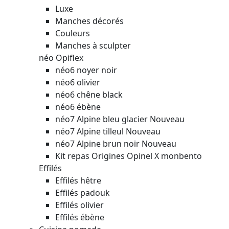
Luxe
Manches décorés
Couleurs
Manches à sculpter
néo Opiflex
néo6 noyer noir
néo6 olivier
néo6 chêne black
néo6 ébène
néo7 Alpine bleu glacier
Nouveau
néo7 Alpine tilleul
Nouveau
néo7 Alpine brun noir
Nouveau
Kit repas Origines Opinel X monbento
Effilés
Effilés hêtre
Effilés padouk
Effilés olivier
Effilés ébène