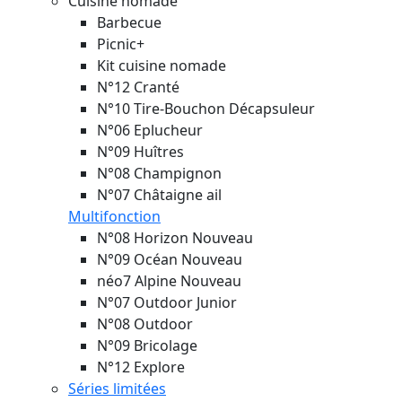
Cuisine nomade
Barbecue
Picnic+
Kit cuisine nomade
N°12 Cranté
N°10 Tire-Bouchon Décapsuleur
N°06 Eplucheur
N°09 Huîtres
N°08 Champignon
N°07 Châtaigne ail
Multifonction
N°08 Horizon
Nouveau
N°09 Océan
Nouveau
néo7 Alpine
Nouveau
N°07 Outdoor Junior
N°08 Outdoor
N°09 Bricolage
N°12 Explore
Séries limitées