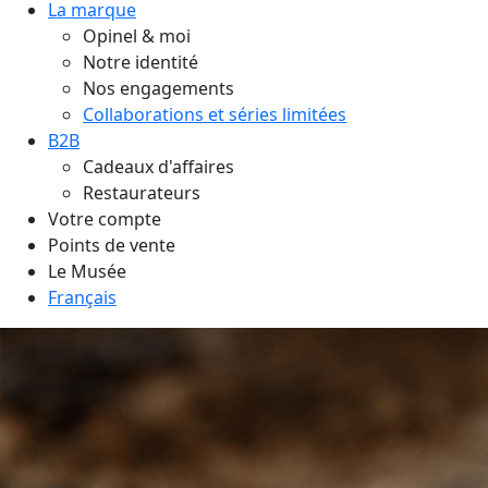
La marque
Opinel & moi
Notre identité
Nos engagements
Collaborations et séries limitées
B2B
Cadeaux d'affaires
Restaurateurs
Votre compte
Points de vente
Le Musée
Français