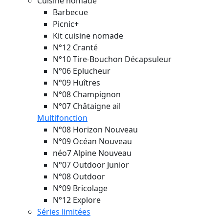
Cuisine nomade
Barbecue
Picnic+
Kit cuisine nomade
N°12 Cranté
N°10 Tire-Bouchon Décapsuleur
N°06 Eplucheur
N°09 Huîtres
N°08 Champignon
N°07 Châtaigne ail
Multifonction
N°08 Horizon
Nouveau
N°09 Océan
Nouveau
néo7 Alpine
Nouveau
N°07 Outdoor Junior
N°08 Outdoor
N°09 Bricolage
N°12 Explore
Séries limitées