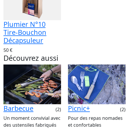
Plumier N°10
Tire-Bouchon
Décapsuleur
50 €
Découvrez aussi
Barbecue
Picnic+
(2)
(2)
Un moment convivial avec
Pour des repas nomades
des ustensiles fabriqués
et confortables