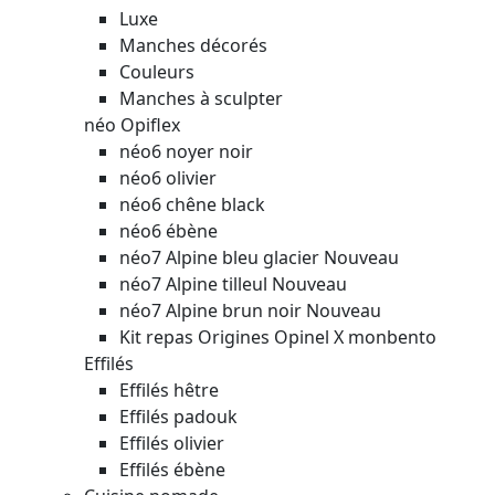
Luxe
Manches décorés
Couleurs
Manches à sculpter
néo Opiflex
néo6 noyer noir
néo6 olivier
néo6 chêne black
néo6 ébène
néo7 Alpine bleu glacier
Nouveau
néo7 Alpine tilleul
Nouveau
néo7 Alpine brun noir
Nouveau
Kit repas Origines Opinel X monbento
Effilés
Effilés hêtre
Effilés padouk
Effilés olivier
Effilés ébène