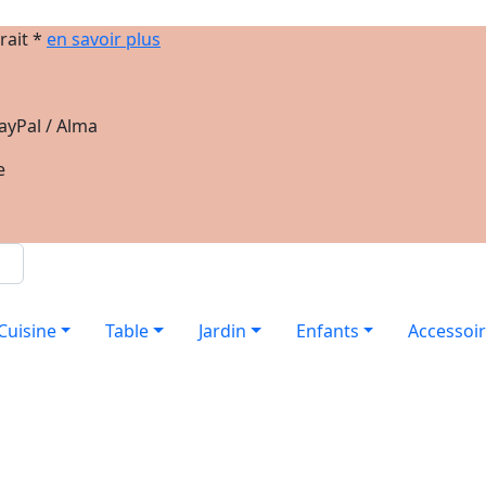
rait *
en savoir plus
ayPal / Alma
e
Cuisine
Table
Jardin
Enfants
Accessoi
s