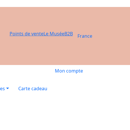
Points de vente
Le Musée
B2B
France
Mon compte
res
Carte cadeau