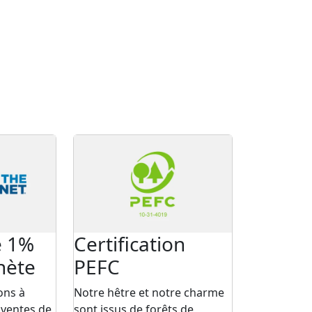
e 1%
Certification
nète
PEFC
ns à
Notre hêtre et notre charme
 ventes de
sont issus de forêts de