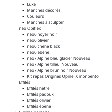
Luxe
Manches décorés
Couleurs
Manches à sculpter
néo Opiflex
néo6 noyer noir
néo6 olivier
néo6 chêne black
néo6 ébène
néo7 Alpine bleu glacier
Nouveau
néo7 Alpine tilleul
Nouveau
néo7 Alpine brun noir
Nouveau
Kit repas Origines Opinel X monbento
Effilés
Effilés hêtre
Effilés padouk
Effilés olivier
Effilés ébène