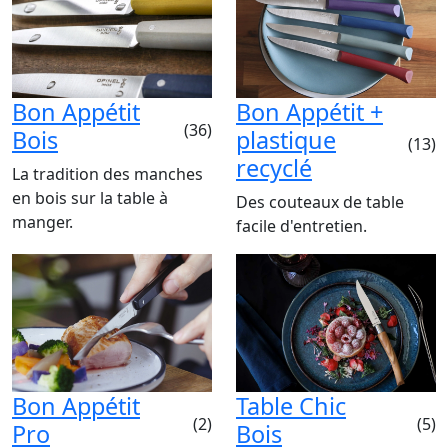
Bon Appétit
Bon Appétit +
(36)
Bois
plastique
(13)
recyclé
La tradition des manches
en bois sur la table à
Des couteaux de table
manger.
facile d'entretien.
Bon Appétit
Table Chic
(2)
(5)
Pro
Bois