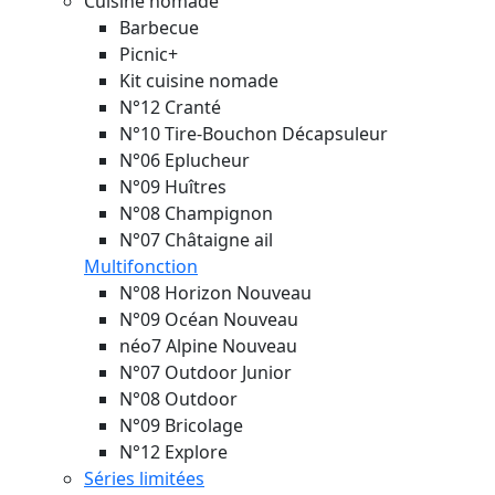
Cuisine nomade
Barbecue
Picnic+
Kit cuisine nomade
N°12 Cranté
N°10 Tire-Bouchon Décapsuleur
N°06 Eplucheur
N°09 Huîtres
N°08 Champignon
N°07 Châtaigne ail
Multifonction
N°08 Horizon
Nouveau
N°09 Océan
Nouveau
néo7 Alpine
Nouveau
N°07 Outdoor Junior
N°08 Outdoor
N°09 Bricolage
N°12 Explore
Séries limitées