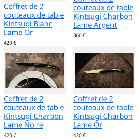
Coffret de 2
couteaux de table
couteaux de table
Kintsugi Charbon
Kintsugi Blanc
Lame Argent
Lame Or
360 €
420 €
Coffret de 2
Coffret de 2
couteaux de table
couteaux de table
Kintsugi Charbon
Kintsugi Charbon
Lame Noire
Lame Or
420 €
420 €