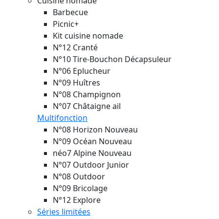
Cuisine nomade
Barbecue
Picnic+
Kit cuisine nomade
N°12 Cranté
N°10 Tire-Bouchon Décapsuleur
N°06 Eplucheur
N°09 Huîtres
N°08 Champignon
N°07 Châtaigne ail
Multifonction
N°08 Horizon
Nouveau
N°09 Océan
Nouveau
néo7 Alpine
Nouveau
N°07 Outdoor Junior
N°08 Outdoor
N°09 Bricolage
N°12 Explore
Séries limitées