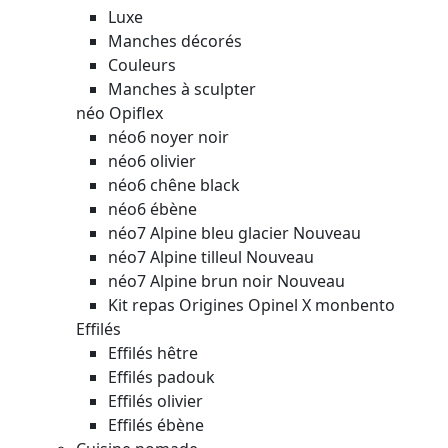
Luxe
Manches décorés
Couleurs
Manches à sculpter
néo Opiflex
néo6 noyer noir
néo6 olivier
néo6 chêne black
néo6 ébène
néo7 Alpine bleu glacier
Nouveau
néo7 Alpine tilleul
Nouveau
néo7 Alpine brun noir
Nouveau
Kit repas Origines Opinel X monbento
Effilés
Effilés hêtre
Effilés padouk
Effilés olivier
Effilés ébène