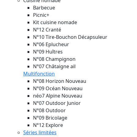
Cuisine nomade
Barbecue
Picnic+
Kit cuisine nomade
N°12 Cranté
N°10 Tire-Bouchon Décapsuleur
N°06 Eplucheur
N°09 Huîtres
N°08 Champignon
N°07 Châtaigne ail
Multifonction
N°08 Horizon
Nouveau
N°09 Océan
Nouveau
néo7 Alpine
Nouveau
N°07 Outdoor Junior
N°08 Outdoor
N°09 Bricolage
N°12 Explore
Séries limitées