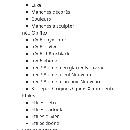
Luxe
Manches décorés
Couleurs
Manches à sculpter
néo Opiflex
néo6 noyer noir
néo6 olivier
néo6 chêne black
néo6 ébène
néo7 Alpine bleu glacier
Nouveau
néo7 Alpine tilleul
Nouveau
néo7 Alpine brun noir
Nouveau
Kit repas Origines Opinel X monbento
Effilés
Effilés hêtre
Effilés padouk
Effilés olivier
Effilés ébène