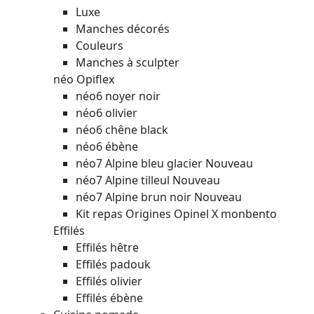
Luxe
Manches décorés
Couleurs
Manches à sculpter
néo Opiflex
néo6 noyer noir
néo6 olivier
néo6 chêne black
néo6 ébène
néo7 Alpine bleu glacier
Nouveau
néo7 Alpine tilleul
Nouveau
néo7 Alpine brun noir
Nouveau
Kit repas Origines Opinel X monbento
Effilés
Effilés hêtre
Effilés padouk
Effilés olivier
Effilés ébène