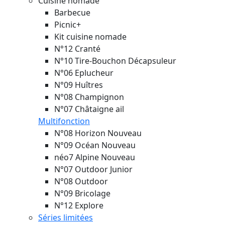
Cuisine nomade
Barbecue
Picnic+
Kit cuisine nomade
N°12 Cranté
N°10 Tire-Bouchon Décapsuleur
N°06 Eplucheur
N°09 Huîtres
N°08 Champignon
N°07 Châtaigne ail
Multifonction
N°08 Horizon
Nouveau
N°09 Océan
Nouveau
néo7 Alpine
Nouveau
N°07 Outdoor Junior
N°08 Outdoor
N°09 Bricolage
N°12 Explore
Séries limitées