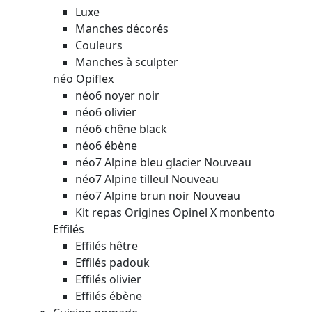
Luxe
Manches décorés
Couleurs
Manches à sculpter
néo Opiflex
néo6 noyer noir
néo6 olivier
néo6 chêne black
néo6 ébène
néo7 Alpine bleu glacier
Nouveau
néo7 Alpine tilleul
Nouveau
néo7 Alpine brun noir
Nouveau
Kit repas Origines Opinel X monbento
Effilés
Effilés hêtre
Effilés padouk
Effilés olivier
Effilés ébène