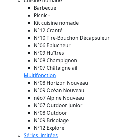
Cuisine nomade
Barbecue
Picnic+
Kit cuisine nomade
N°12 Cranté
N°10 Tire-Bouchon Décapsuleur
N°06 Eplucheur
N°09 Huîtres
N°08 Champignon
N°07 Châtaigne ail
Multifonction
N°08 Horizon
Nouveau
N°09 Océan
Nouveau
néo7 Alpine
Nouveau
N°07 Outdoor Junior
N°08 Outdoor
N°09 Bricolage
N°12 Explore
Séries limitées