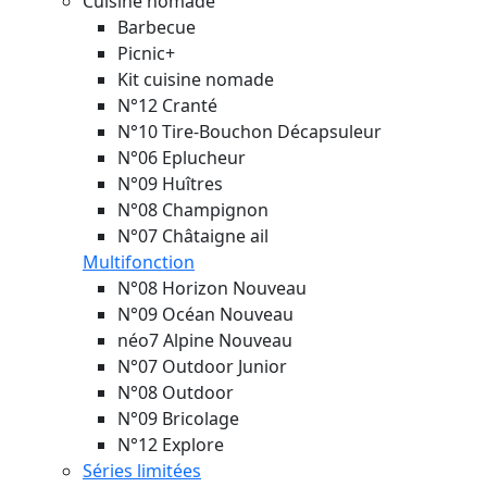
Cuisine nomade
Barbecue
Picnic+
Kit cuisine nomade
N°12 Cranté
N°10 Tire-Bouchon Décapsuleur
N°06 Eplucheur
N°09 Huîtres
N°08 Champignon
N°07 Châtaigne ail
Multifonction
N°08 Horizon
Nouveau
N°09 Océan
Nouveau
néo7 Alpine
Nouveau
N°07 Outdoor Junior
N°08 Outdoor
N°09 Bricolage
N°12 Explore
Séries limitées