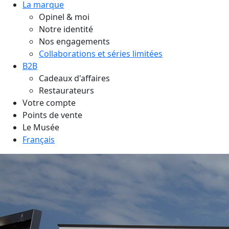
La marque
Opinel & moi
Notre identité
Nos engagements
Collaborations et séries limitées
B2B
Cadeaux d'affaires
Restaurateurs
Votre compte
Points de vente
Le Musée
Français