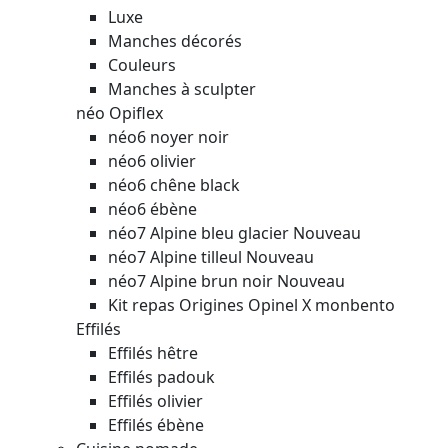
Luxe
Manches décorés
Couleurs
Manches à sculpter
néo Opiflex
néo6 noyer noir
néo6 olivier
néo6 chêne black
néo6 ébène
néo7 Alpine bleu glacier
Nouveau
néo7 Alpine tilleul
Nouveau
néo7 Alpine brun noir
Nouveau
Kit repas Origines Opinel X monbento
Effilés
Effilés hêtre
Effilés padouk
Effilés olivier
Effilés ébène