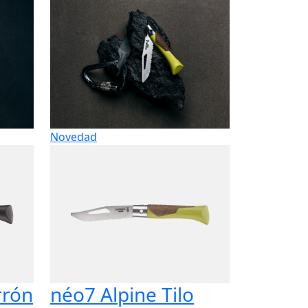
Novedad
rrón
néo7 Alpine Tilo