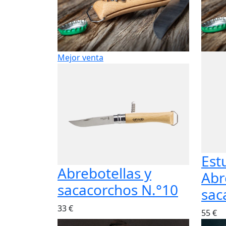
Mejor venta
Est
Abrebotellas y
Abr
sacacorchos N.°10
sac
33 €
55 €