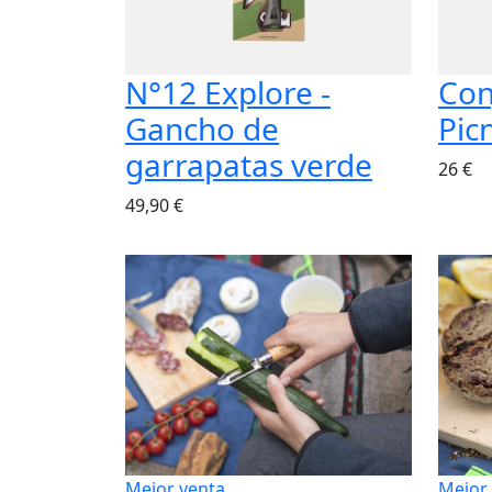
N°12 Explore -
Con
Gancho de
Picn
garrapatas verde
26 €
49,90 €
Mejor venta
Mejor