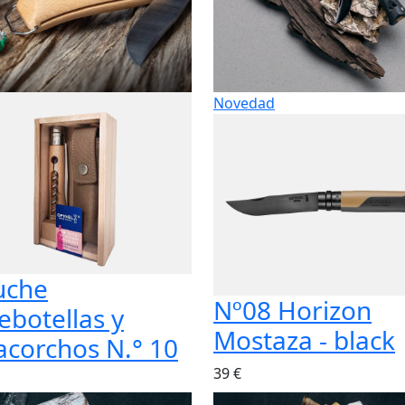
Novedad
uche
Nº08 Horizon
ebotellas y
Mostaza - black
acorchos N.° 10
39 €