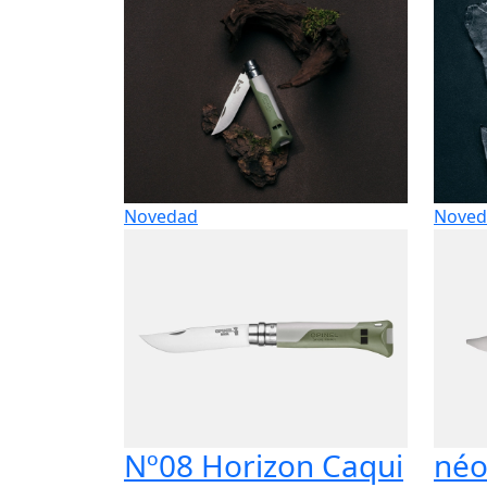
Novedad
Noved
Nº08 Horizon Caqui
néo