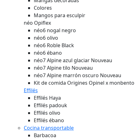
Mangas decoradas
Colores
Mangos para esculpir
néo Opiflex
néo6 nogal negro
néo6 olivo
néo6 Roble Black
néo6 ébano
néo7 Alpine azul glaciar
Nouveau
néo7 Alpine tilo
Nouveau
néo7 Alpine marrón oscuro
Nouveau
Kit de comida Origines Opinel x monbento
Effilés
Effilés Haya
Effilés padouk
Effilés olivo
Effilés ébano
Cocina transportable
Barbacoa