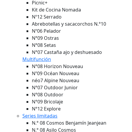
Picnic+
Kit de Cocina Nomada
Nº12 Serrado
Abrebotellas y sacacorchos N.°10
Nº06 Pelador
N°09 Ostras
N°08 Setas
N°07 Castaña ajo y deshuesado
Multifunción
N°08 Horizon
Nouveau
Nº09 Océan
Nouveau
néo7 Alpine
Nouveau
N°07 Outdoor Junior
N°08 Outdoor
N°09 Bricolaje
N°12 Explore
Series limitadas
N.° 08 Cosmos Benjamín Jeanjean
N.° 08 Asilo Cosmos