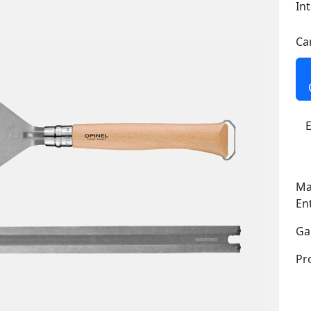
In
Ca
E
Ma
En
Ga
Pr