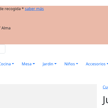
 de recogida *
saber más
/ Alma
Cocina
Mesa
Jardin
Niños
Accesorios
Cu
J