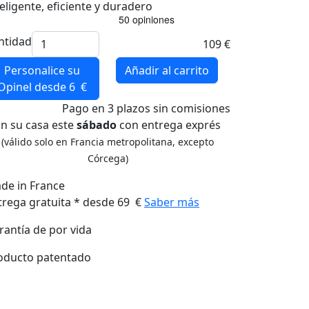
teligente, eficiente y duradero
ntidad
109 €
Personalice su
Añadir al carrito
Opinel
desde 6 €
Pago
en 3 plazos
sin comisiones
n su casa este
sábado
con entrega exprés
(válido solo en Francia metropolitana, excepto
Córcega)
de in France
trega gratuita * desde 69 €
Saber más
rantía de por vida
oducto patentado