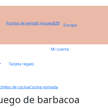
Puntos de venta
El museo
B2B
Europa
Mi cuenta
Tarjeta regalo
chillos de cocina
Cocina nómada
uego de barbacoa