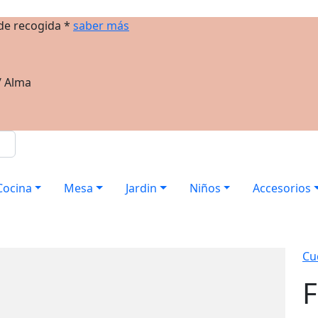
 de recogida *
saber más
/ Alma
Cocina
Mesa
Jardin
Niños
Accesorios
Cuc
F