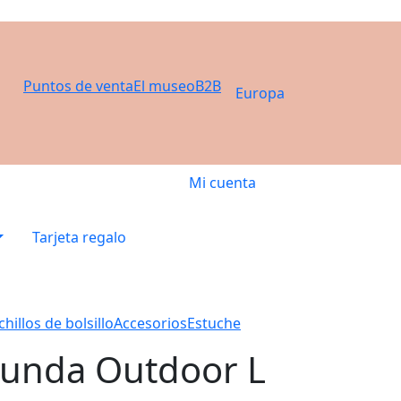
Puntos de venta
El museo
B2B
Europa
Mi cuenta
Tarjeta regalo
hillos de bolsillo
Accesorios
Estuche
unda Outdoor L