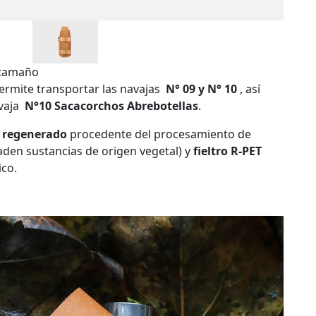
 tamaño
ermite transportar las navajas
N° 09 y N° 10
, así
vaja
N°10 Sacacorchos Abrebotellas
.
 regenerado
procedente del procesamiento de
aden sustancias de origen vegetal) y
fieltro R-PET
ico.