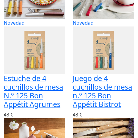
Novedad
Novedad
Estuche de 4
Juego de 4
cuchillos de mesa
cuchillos de mesa
N.º 125 Bon
n.º 125 Bon
Appétit Agrumes
Appétit Bistrot
43 €
43 €