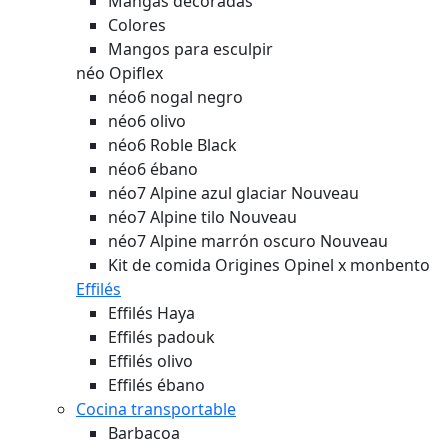
Mangas decoradas
Colores
Mangos para esculpir
néo Opiflex
néo6 nogal negro
néo6 olivo
néo6 Roble Black
néo6 ébano
néo7 Alpine azul glaciar
Nouveau
néo7 Alpine tilo
Nouveau
néo7 Alpine marrón oscuro
Nouveau
Kit de comida Origines Opinel x monbento
Effilés
Effilés Haya
Effilés padouk
Effilés olivo
Effilés ébano
Cocina transportable
Barbacoa