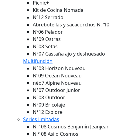
Picnic+
Kit de Cocina Nomada
Nº12 Serrado
Abrebotellas y sacacorchos N.°10
Nº06 Pelador
N°09 Ostras
N°08 Setas
N°07 Castaña ajo y deshuesado
Multifunción
N°08 Horizon
Nouveau
Nº09 Océan
Nouveau
néo7 Alpine
Nouveau
N°07 Outdoor Junior
N°08 Outdoor
N°09 Bricolaje
N°12 Explore
Series limitadas
N.° 08 Cosmos Benjamín Jeanjean
N.° 08 Asilo Cosmos