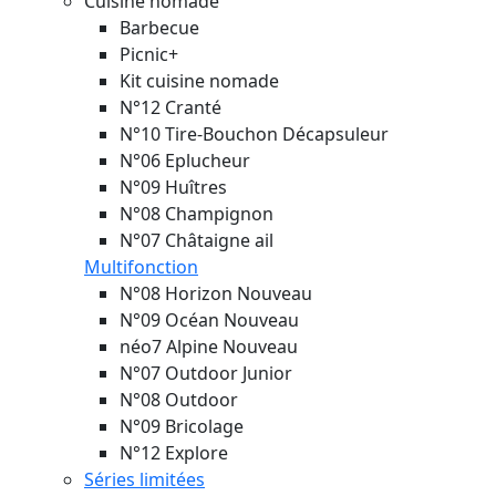
Cuisine nomade
Barbecue
Picnic+
Kit cuisine nomade
N°12 Cranté
N°10 Tire-Bouchon Décapsuleur
N°06 Eplucheur
N°09 Huîtres
N°08 Champignon
N°07 Châtaigne ail
Multifonction
N°08 Horizon
Nouveau
N°09 Océan
Nouveau
néo7 Alpine
Nouveau
N°07 Outdoor Junior
N°08 Outdoor
N°09 Bricolage
N°12 Explore
Séries limitées