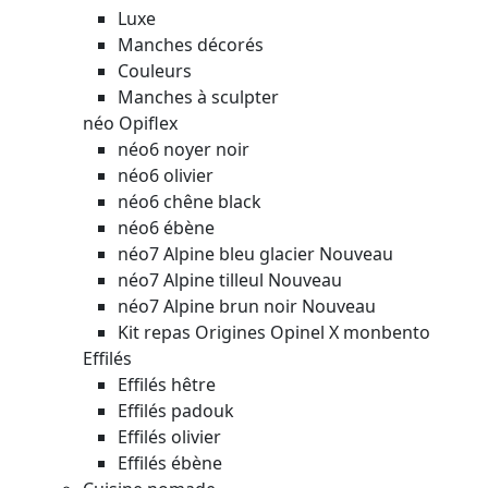
Luxe
Manches décorés
Couleurs
Manches à sculpter
néo Opiflex
néo6 noyer noir
néo6 olivier
néo6 chêne black
néo6 ébène
néo7 Alpine bleu glacier
Nouveau
néo7 Alpine tilleul
Nouveau
néo7 Alpine brun noir
Nouveau
Kit repas Origines Opinel X monbento
Effilés
Effilés hêtre
Effilés padouk
Effilés olivier
Effilés ébène