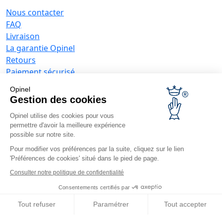
Nous contacter
FAQ
Livraison
La garantie Opinel
Retours
Paiement sécurisé
SAV
Opinel
Conditions générales de vente
Gestion des cookies
Offres entreprises
Opinel utilise des cookies pour vous
Couteaux publicitaires
permettre d'avoir la meilleure expérience
possible sur notre site.
Restaurateurs
Opinel News
Pour modifier vos préférences par la suite, cliquez sur le lien
'Préférences de cookies' situé dans le pied de page.
Recevoir les actualités
Consulter notre politique de confidentialité
Retrouvez-nous
Consentements certifiés par
Tout refuser
Paramétrer
Tout accepter
Axeptio consent
Plateforme de Gestion du Consentement : Personnalisez vos O