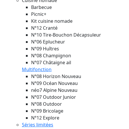
Cuisine nomade
Barbecue
Picnic+
Kit cuisine nomade
N°12 Cranté
N°10 Tire-Bouchon Décapsuleur
N°06 Eplucheur
N°09 Huîtres
N°08 Champignon
N°07 Châtaigne ail
Multifonction
N°08 Horizon
Nouveau
N°09 Océan
Nouveau
néo7 Alpine
Nouveau
N°07 Outdoor Junior
N°08 Outdoor
N°09 Bricolage
N°12 Explore
Séries limitées