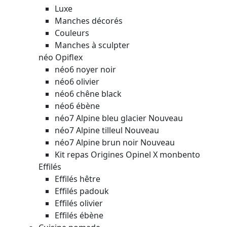
Luxe
Manches décorés
Couleurs
Manches à sculpter
néo Opiflex
néo6 noyer noir
néo6 olivier
néo6 chêne black
néo6 ébène
néo7 Alpine bleu glacier
Nouveau
néo7 Alpine tilleul
Nouveau
néo7 Alpine brun noir
Nouveau
Kit repas Origines Opinel X monbento
Effilés
Effilés hêtre
Effilés padouk
Effilés olivier
Effilés ébène