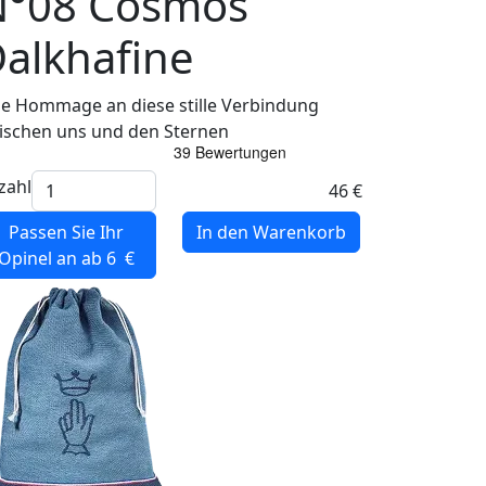
N°08 Cosmos
alkhafine
ne Hommage an diese stille Verbindung
ischen uns und den Sternen
zahl
46 €
Passen Sie Ihr
In den Warenkorb
Opinel
an ab 6 €