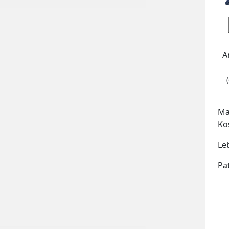
A
Ma
Ko
Le
Pa