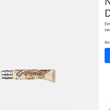
D
Ei
zw
An