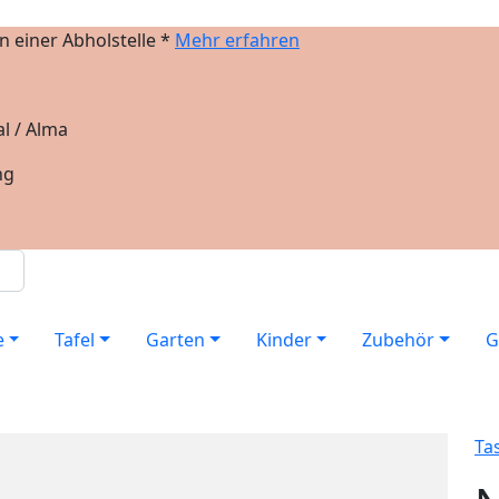
 einer Abholstelle *
Mehr erfahren
l / Alma
ng
e
Tafel
Garten
Kinder
Zubehör
G
Ta