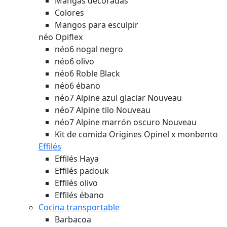
Mangas decoradas
Colores
Mangos para esculpir
néo Opiflex
néo6 nogal negro
néo6 olivo
néo6 Roble Black
néo6 ébano
néo7 Alpine azul glaciar
Nouveau
néo7 Alpine tilo
Nouveau
néo7 Alpine marrón oscuro
Nouveau
Kit de comida Origines Opinel x monbento
Effilés
Effilés Haya
Effilés padouk
Effilés olivo
Effilés ébano
Cocina transportable
Barbacoa