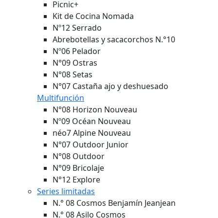
Picnic+
Kit de Cocina Nomada
Nº12 Serrado
Abrebotellas y sacacorchos N.°10
Nº06 Pelador
N°09 Ostras
N°08 Setas
N°07 Castaña ajo y deshuesado
Multifunción
N°08 Horizon
Nouveau
Nº09 Océan
Nouveau
néo7 Alpine
Nouveau
N°07 Outdoor Junior
N°08 Outdoor
N°09 Bricolaje
N°12 Explore
Series limitadas
N.° 08 Cosmos Benjamín Jeanjean
N.° 08 Asilo Cosmos