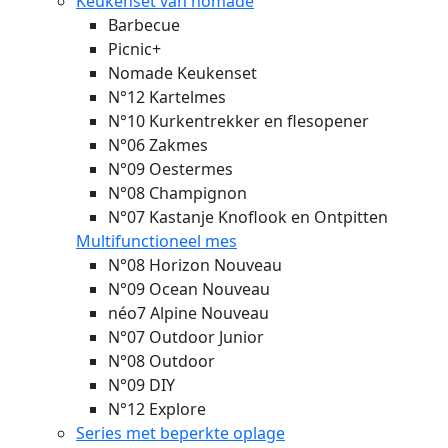
Keukenset van nomade
Barbecue
Picnic+
Nomade Keukenset
N°12 Kartelmes
N°10 Kurkentrekker en flesopener
N°06 Zakmes
N°09 Oestermes
N°08 Champignon
N°07 Kastanje Knoflook en Ontpitten
Multifunctioneel mes
N°08 Horizon
Nouveau
N°09 Ocean
Nouveau
néo7 Alpine
Nouveau
N°07 Outdoor Junior
N°08 Outdoor
N°09 DIY
N°12 Explore
Series met beperkte oplage