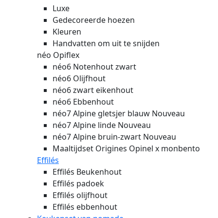
Luxe
Gedecoreerde hoezen
Kleuren
Handvatten om uit te snijden
néo Opiflex
néo6 Notenhout zwart
néo6 Olijfhout
néo6 zwart eikenhout
néo6 Ebbenhout
néo7 Alpine gletsjer blauw
Nouveau
néo7 Alpine linde
Nouveau
néo7 Alpine bruin-zwart
Nouveau
Maaltijdset Origines Opinel x monbento
Effilés
Effilés Beukenhout
Effilés padoek
Effilés olijfhout
Effilés ebbenhout