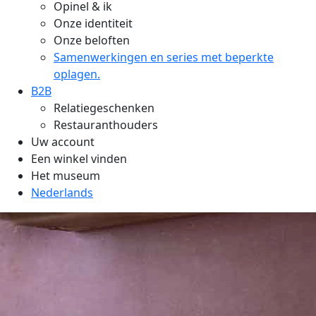
Opinel & ik
Onze identiteit
Onze beloften
Samenwerkingen en series met beperkte
oplagen.
B2B
Relatiegeschenken
Restauranthouders
Uw account
Een winkel vinden
Het museum
Nederlands