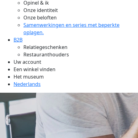
Opinel & ik
Onze identiteit
Onze beloften
Samenwerkingen en series met beperkte
oplagen.
B2B
Relatiegeschenken
Restauranthouders
Uw account
Een winkel vinden
Het museum
Nederlands