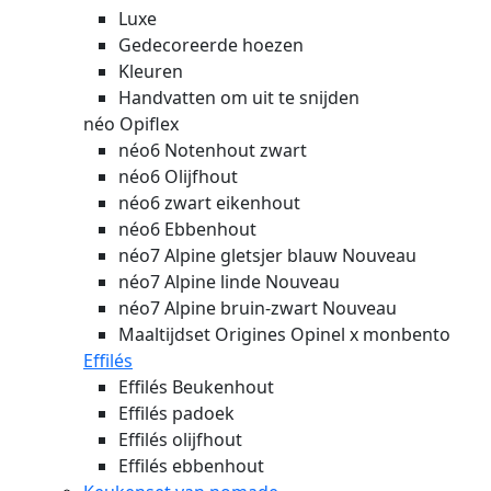
Luxe
Gedecoreerde hoezen
Kleuren
Handvatten om uit te snijden
néo Opiflex
néo6 Notenhout zwart
néo6 Olijfhout
néo6 zwart eikenhout
néo6 Ebbenhout
néo7 Alpine gletsjer blauw
Nouveau
néo7 Alpine linde
Nouveau
néo7 Alpine bruin-zwart
Nouveau
Maaltijdset Origines Opinel x monbento
Effilés
Effilés Beukenhout
Effilés padoek
Effilés olijfhout
Effilés ebbenhout