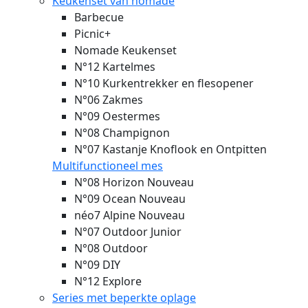
Keukenset van nomade
Barbecue
Picnic+
Nomade Keukenset
N°12 Kartelmes
N°10 Kurkentrekker en flesopener
N°06 Zakmes
N°09 Oestermes
N°08 Champignon
N°07 Kastanje Knoflook en Ontpitten
Multifunctioneel mes
N°08 Horizon
Nouveau
N°09 Ocean
Nouveau
néo7 Alpine
Nouveau
N°07 Outdoor Junior
N°08 Outdoor
N°09 DIY
N°12 Explore
Series met beperkte oplage