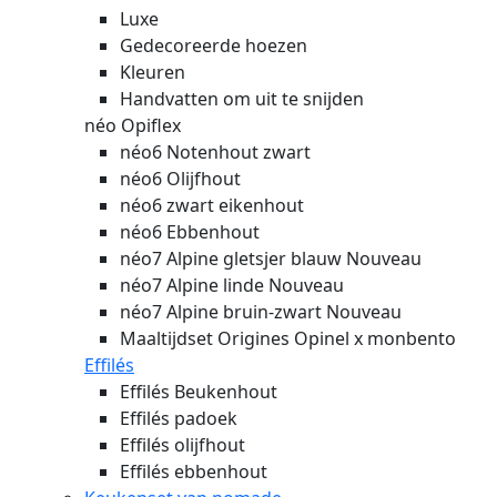
Luxe
Gedecoreerde hoezen
Kleuren
Handvatten om uit te snijden
néo Opiflex
néo6 Notenhout zwart
néo6 Olijfhout
néo6 zwart eikenhout
néo6 Ebbenhout
néo7 Alpine gletsjer blauw
Nouveau
néo7 Alpine linde
Nouveau
néo7 Alpine bruin-zwart
Nouveau
Maaltijdset Origines Opinel x monbento
Effilés
Effilés Beukenhout
Effilés padoek
Effilés olijfhout
Effilés ebbenhout