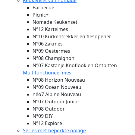
Keukenset van nomade
Barbecue
Picnic+
Nomade Keukenset
N°12 Kartelmes
N°10 Kurkentrekker en flesopener
N°06 Zakmes
N°09 Oestermes
N°08 Champignon
N°07 Kastanje Knoflook en Ontpitten
Multifunctioneel mes
N°08 Horizon
Nouveau
N°09 Ocean
Nouveau
néo7 Alpine
Nouveau
N°07 Outdoor Junior
N°08 Outdoor
N°09 DIY
N°12 Explore
Series met beperkte oplage