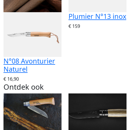
Plumier N°13 inox
€ 159
N°08 Avonturier
Naturel
€ 16,90
Ontdek ook