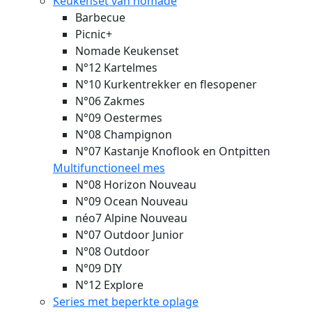
Keukenset van nomade
Barbecue
Picnic+
Nomade Keukenset
N°12 Kartelmes
N°10 Kurkentrekker en flesopener
N°06 Zakmes
N°09 Oestermes
N°08 Champignon
N°07 Kastanje Knoflook en Ontpitten
Multifunctioneel mes
N°08 Horizon
Nouveau
N°09 Ocean
Nouveau
néo7 Alpine
Nouveau
N°07 Outdoor Junior
N°08 Outdoor
N°09 DIY
N°12 Explore
Series met beperkte oplage