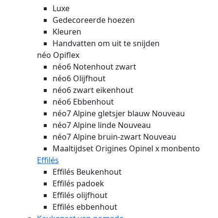
Luxe
Gedecoreerde hoezen
Kleuren
Handvatten om uit te snijden
néo Opiflex
néo6 Notenhout zwart
néo6 Olijfhout
néo6 zwart eikenhout
néo6 Ebbenhout
néo7 Alpine gletsjer blauw
Nouveau
néo7 Alpine linde
Nouveau
néo7 Alpine bruin-zwart
Nouveau
Maaltijdset Origines Opinel x monbento
Effilés
Effilés Beukenhout
Effilés padoek
Effilés olijfhout
Effilés ebbenhout