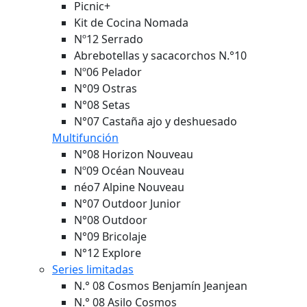
Picnic+
Kit de Cocina Nomada
Nº12 Serrado
Abrebotellas y sacacorchos N.°10
Nº06 Pelador
N°09 Ostras
N°08 Setas
N°07 Castaña ajo y deshuesado
Multifunción
N°08 Horizon
Nouveau
Nº09 Océan
Nouveau
néo7 Alpine
Nouveau
N°07 Outdoor Junior
N°08 Outdoor
N°09 Bricolaje
N°12 Explore
Series limitadas
N.° 08 Cosmos Benjamín Jeanjean
N.° 08 Asilo Cosmos