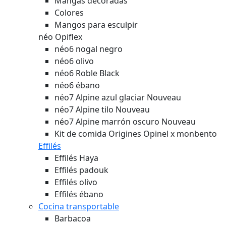
Mangas decoradas
Colores
Mangos para esculpir
néo Opiflex
néo6 nogal negro
néo6 olivo
néo6 Roble Black
néo6 ébano
néo7 Alpine azul glaciar
Nouveau
néo7 Alpine tilo
Nouveau
néo7 Alpine marrón oscuro
Nouveau
Kit de comida Origines Opinel x monbento
Effilés
Effilés Haya
Effilés padouk
Effilés olivo
Effilés ébano
Cocina transportable
Barbacoa