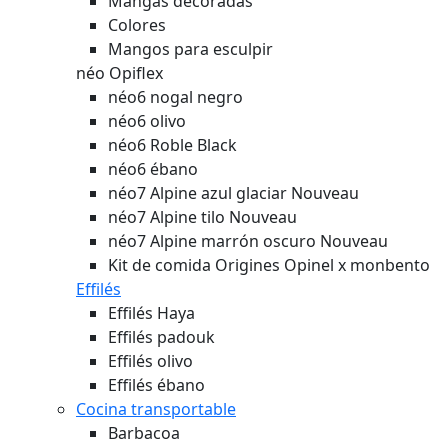
Mangas decoradas
Colores
Mangos para esculpir
néo Opiflex
néo6 nogal negro
néo6 olivo
néo6 Roble Black
néo6 ébano
néo7 Alpine azul glaciar
Nouveau
néo7 Alpine tilo
Nouveau
néo7 Alpine marrón oscuro
Nouveau
Kit de comida Origines Opinel x monbento
Effilés
Effilés Haya
Effilés padouk
Effilés olivo
Effilés ébano
Cocina transportable
Barbacoa