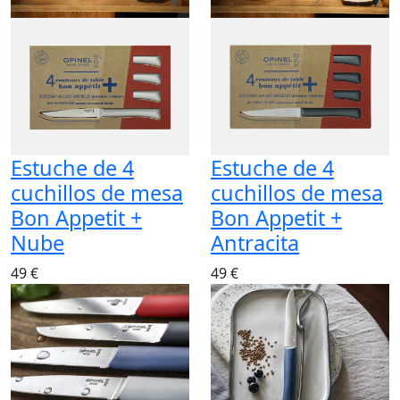
Estuche de 4
Estuche de 4
cuchillos de mesa
cuchillos de mesa
Bon Appetit +
Bon Appetit +
Nube
Antracita
49 €
49 €