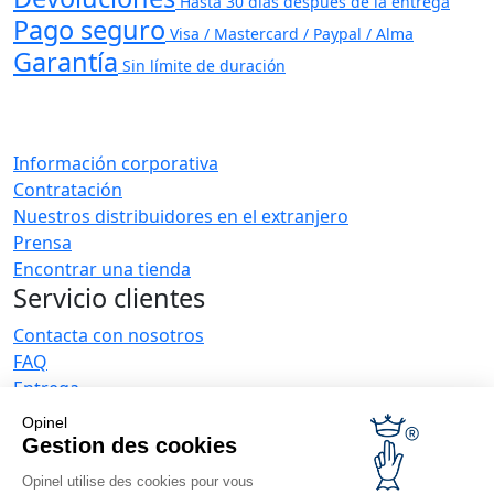
Hasta 30 días después de la entrega
Pago seguro
Visa / Mastercard / Paypal / Alma
Garantía
Sin límite de duración
Información corporativa
Contratación
Nuestros distribuidores en el extranjero
Prensa
Encontrar una tienda
Servicio clientes
Contacta con nosotros
FAQ
Entrega
La garantía de Opinel
Opinel
Devoluciones en 30 días
Gestion des cookies
Pago seguro
Opinel utilise des cookies pour vous
El servicio posventa y de mantenimiento