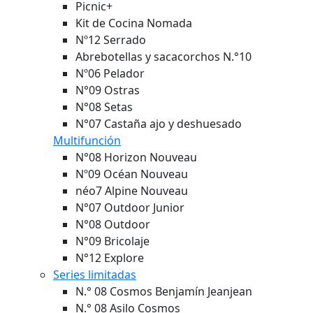
Picnic+
Kit de Cocina Nomada
Nº12 Serrado
Abrebotellas y sacacorchos N.°10
Nº06 Pelador
N°09 Ostras
N°08 Setas
N°07 Castaña ajo y deshuesado
Multifunción
N°08 Horizon
Nouveau
Nº09 Océan
Nouveau
néo7 Alpine
Nouveau
N°07 Outdoor Junior
N°08 Outdoor
N°09 Bricolaje
N°12 Explore
Series limitadas
N.° 08 Cosmos Benjamín Jeanjean
N.° 08 Asilo Cosmos