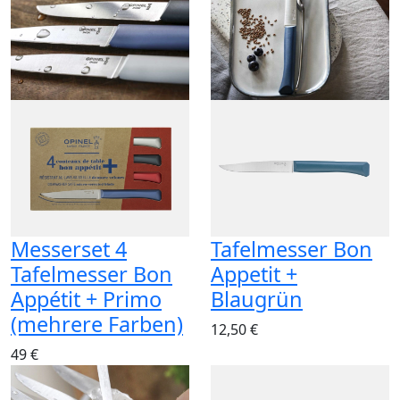
Messerset 4
Tafelmesser Bon
Tafelmesser Bon
Appetit +
Appétit + Primo
Blaugrün
(mehrere Farben)
12,50 €
49 €