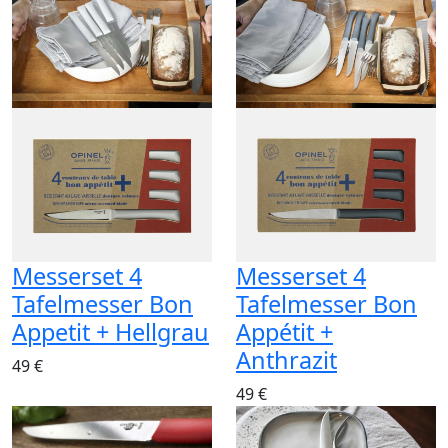
Messerset 4
Messerset 4
Tafelmesser Bon
Tafelmesser Bon
Appetit + Hellgrau
Appétit +
Anthrazit
49 €
49 €