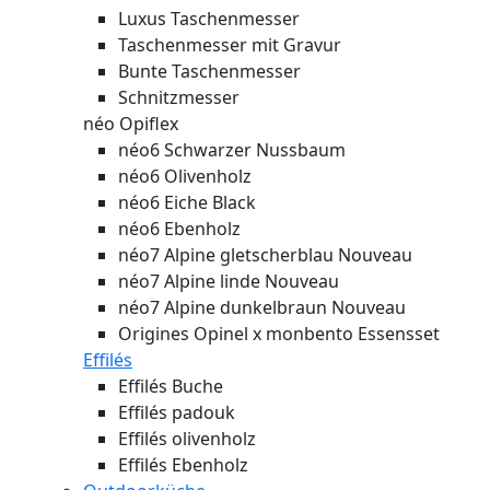
Luxus Taschenmesser
Taschenmesser mit Gravur
Bunte Taschenmesser
Schnitzmesser
néo Opiflex
néo6 Schwarzer Nussbaum
néo6 Olivenholz
néo6 Eiche Black
néo6 Ebenholz
néo7 Alpine gletscherblau
Nouveau
néo7 Alpine linde
Nouveau
néo7 Alpine dunkelbraun
Nouveau
Origines Opinel x monbento Essensset
Effilés
Effilés Buche
Effilés padouk
Effilés olivenholz
Effilés Ebenholz