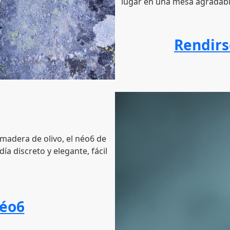
lugar en una mesa agradabl
Rendirse
adera de olivo, el néo6 de
a discreto y elegante, fácil
néo6