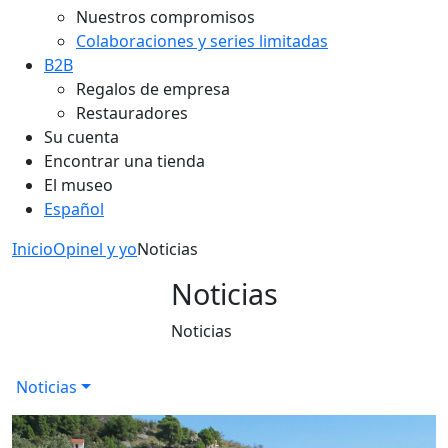
Nuestros compromisos
Colaboraciones y series limitadas
B2B
Regalos de empresa
Restauradores
Su cuenta
Encontrar una tienda
El museo
Español
Inicio
Opinel y yo
Noticias
Noticias
Noticias
Noticias
Bus