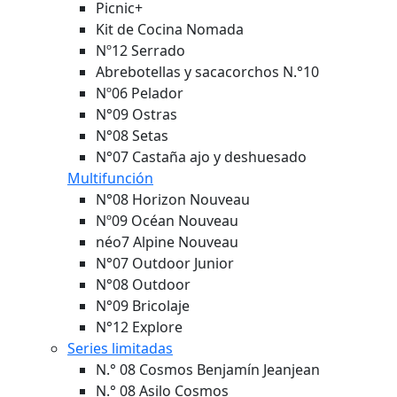
Picnic+
Kit de Cocina Nomada
Nº12 Serrado
Abrebotellas y sacacorchos N.°10
Nº06 Pelador
N°09 Ostras
N°08 Setas
N°07 Castaña ajo y deshuesado
Multifunción
N°08 Horizon
Nouveau
Nº09 Océan
Nouveau
néo7 Alpine
Nouveau
N°07 Outdoor Junior
N°08 Outdoor
N°09 Bricolaje
N°12 Explore
Series limitadas
N.° 08 Cosmos Benjamín Jeanjean
N.° 08 Asilo Cosmos