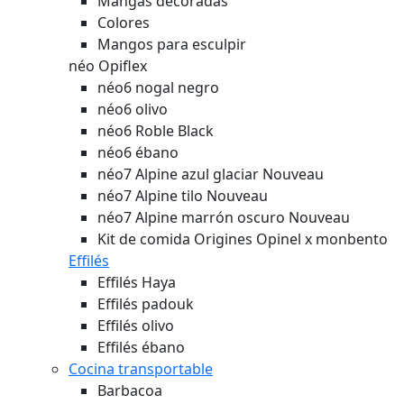
Mangas decoradas
Colores
Mangos para esculpir
néo Opiflex
néo6 nogal negro
néo6 olivo
néo6 Roble Black
néo6 ébano
néo7 Alpine azul glaciar
Nouveau
néo7 Alpine tilo
Nouveau
néo7 Alpine marrón oscuro
Nouveau
Kit de comida Origines Opinel x monbento
Effilés
Effilés Haya
Effilés padouk
Effilés olivo
Effilés ébano
Cocina transportable
Barbacoa