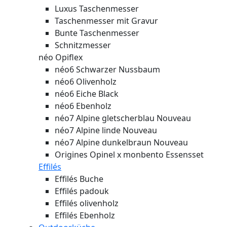
Luxus Taschenmesser
Taschenmesser mit Gravur
Bunte Taschenmesser
Schnitzmesser
néo Opiflex
néo6 Schwarzer Nussbaum
néo6 Olivenholz
néo6 Eiche Black
néo6 Ebenholz
néo7 Alpine gletscherblau
Nouveau
néo7 Alpine linde
Nouveau
néo7 Alpine dunkelbraun
Nouveau
Origines Opinel x monbento Essensset
Effilés
Effilés Buche
Effilés padouk
Effilés olivenholz
Effilés Ebenholz