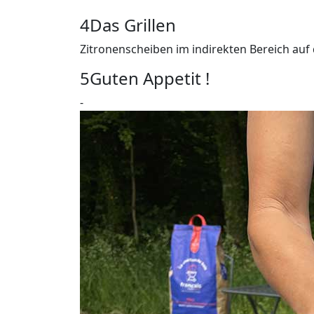
4
Das Grillen
Zitronenscheiben im indirekten Bereich auf d
5
Guten Appetit !
-