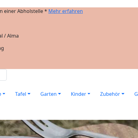
 einer Abholstelle *
Mehr erfahren
l / Alma
ng
e
Tafel
Garten
Kinder
Zubehör
G