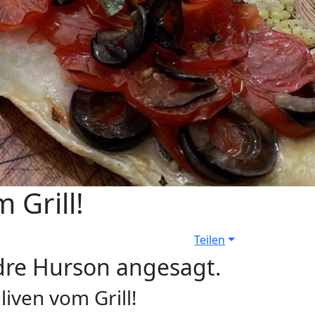
 Grill!
Teilen
ndre Hurson angesagt.
iven vom Grill!