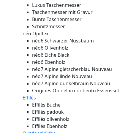
Luxus Taschenmesser
Taschenmesser mit Gravur
Bunte Taschenmesser
Schnitzmesser
néo Opiflex
néo6 Schwarzer Nussbaum
néo6 Olivenholz
néo6 Eiche Black
néo6 Ebenholz
néo7 Alpine gletscherblau
Nouveau
néo7 Alpine linde
Nouveau
néo7 Alpine dunkelbraun
Nouveau
Origines Opinel x monbento Essensset
Effilés
Effilés Buche
Effilés padouk
Effilés olivenholz
Effilés Ebenholz