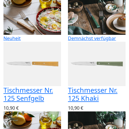
Neuheit
Demnächst verfügbar
Tischmesser Nr.
Tischmesser Nr.
125 Senfgelb
125 Khaki
10,90 €
10,90 €