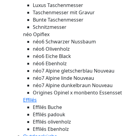
Luxus Taschenmesser
Taschenmesser mit Gravur
Bunte Taschenmesser
Schnitzmesser
néo Opiflex
néo6 Schwarzer Nussbaum
néo6 Olivenholz
néo6 Eiche Black
néo6 Ebenholz
néo7 Alpine gletscherblau
Nouveau
néo7 Alpine linde
Nouveau
néo7 Alpine dunkelbraun
Nouveau
Origines Opinel x monbento Essensset
Effilés
Effilés Buche
Effilés padouk
Effilés olivenholz
Effilés Ebenholz