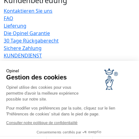
Kundenbetreuung
Kontaktieren Sie uns
FAQ
Lieferung
Die Opinel Garantie
30 Tage Rückgaberecht
Sichere Zahlung
KUNDENDIENST
Allgemeine Verkaufsbedingungen
Datenschutzrichtlinie
Opinel
Angebote für Unternehmen
Gestion des cookies
Opinel utilise des cookies pour vous
Werbegeschenke
permettre d'avoir la meilleure expérience
Gastronome
possible sur notre site.
Opinel News
Pour modifier vos préférences par la suite, cliquez sur le lien
'Préférences de cookies' situé dans le pied de page.
Neuigkeiten erhalten
Besuchen Sie uns
Consulter notre politique de confidentialité
Consentements certifiés par