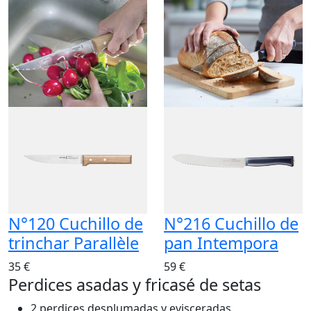
N°120 Cuchillo de
N°216 Cuchillo de
trinchar Parallèle
pan Intempora
35 €
59 €
Perdices asadas y fricasé de setas
2 perdices desplumadas y evisceradas