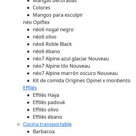
Mangas decoradas
Colores
Mangos para esculpir
néo Opiflex
néo6 nogal negro
néo6 olivo
néo6 Roble Black
néo6 ébano
néo7 Alpine azul glaciar
Nouveau
néo7 Alpine tilo
Nouveau
néo7 Alpine marrón oscuro
Nouveau
Kit de comida Origines Opinel x monbento
Effilés
Effilés Haya
Effilés padouk
Effilés olivo
Effilés ébano
Cocina transportable
Barbacoa