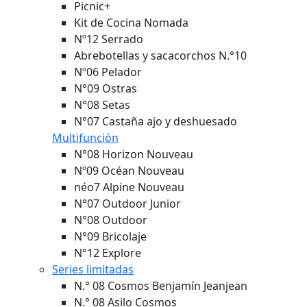
Picnic+
Kit de Cocina Nomada
Nº12 Serrado
Abrebotellas y sacacorchos N.°10
Nº06 Pelador
N°09 Ostras
N°08 Setas
N°07 Castaña ajo y deshuesado
Multifunción
N°08 Horizon
Nouveau
Nº09 Océan
Nouveau
néo7 Alpine
Nouveau
N°07 Outdoor Junior
N°08 Outdoor
N°09 Bricolaje
N°12 Explore
Series limitadas
N.° 08 Cosmos Benjamín Jeanjean
N.° 08 Asilo Cosmos