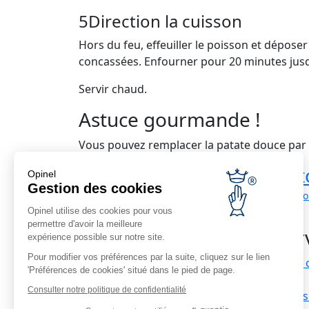
5
Direction la cuisson
Hors du feu, effeuiller le poisson et dépose
concassées. Enfourner pour 20 minutes jusq
Servir chaud.
Astuce gourmande !
Vous pouvez remplacer la patate douce par
Livraison
Ret
Opinel
Gestion des cookies
économique
livrais
Offerte à
Opinel utilise des cookies pour vous
partir de 69€ d'achat
permettre d'avoir la meilleure
Serv
expérience possible sur notre site.
Pour modifier vos préférences par la suite, cliquez sur le lien
Nous 
'Préférences de cookies' situé dans le pied de page.
Infos corporate
FAQ
Consulter notre politique de confidentialité
Recrutement
Livrai