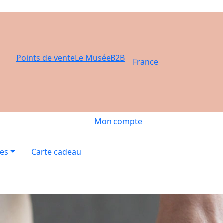
Points de vente
Le Musée
B2B
France
Mon compte
res
Carte cadeau