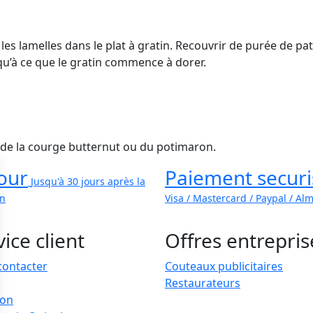
r les lamelles dans le plat à gratin. Recouvrir de purée de 
u’à ce que le gratin commence à dorer.
 de la courge butternut ou du potimaron.
our
Paiement securi
Jusqu'à 30 jours après la
on
Visa / Mastercard / Paypal / Al
ice client
Offres entrepris
contacter
Couteaux publicitaires
Restaurateurs
son