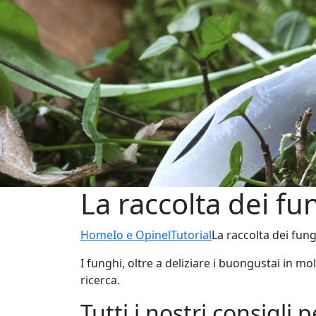
La raccolta dei fu
Home
Io e Opinel
Tutorial
La raccolta dei fun
I funghi, oltre a deliziare i buongustai in mo
ricerca.
Tutti i nostri consigli