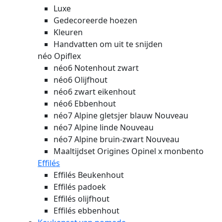
Luxe
Gedecoreerde hoezen
Kleuren
Handvatten om uit te snijden
néo Opiflex
néo6 Notenhout zwart
néo6 Olijfhout
néo6 zwart eikenhout
néo6 Ebbenhout
néo7 Alpine gletsjer blauw
Nouveau
néo7 Alpine linde
Nouveau
néo7 Alpine bruin-zwart
Nouveau
Maaltijdset Origines Opinel x monbento
Effilés
Effilés Beukenhout
Effilés padoek
Effilés olijfhout
Effilés ebbenhout