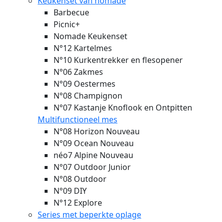
Keukenset van nomade
Barbecue
Picnic+
Nomade Keukenset
N°12 Kartelmes
N°10 Kurkentrekker en flesopener
N°06 Zakmes
N°09 Oestermes
N°08 Champignon
N°07 Kastanje Knoflook en Ontpitten
Multifunctioneel mes
N°08 Horizon
Nouveau
N°09 Ocean
Nouveau
néo7 Alpine
Nouveau
N°07 Outdoor Junior
N°08 Outdoor
N°09 DIY
N°12 Explore
Series met beperkte oplage