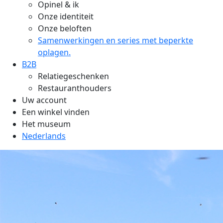
Opinel & ik
Onze identiteit
Onze beloften
Samenwerkingen en series met beperkte
oplagen.
B2B
Relatiegeschenken
Restauranthouders
Uw account
Een winkel vinden
Het museum
Nederlands