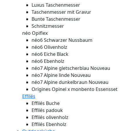
Luxus Taschenmesser
Taschenmesser mit Gravur
Bunte Taschenmesser
Schnitzmesser
néo Opiflex
néo6 Schwarzer Nussbaum
néo6 Olivenholz
néo6 Eiche Black
néo6 Ebenholz
néo7 Alpine gletscherblau
Nouveau
néo7 Alpine linde
Nouveau
néo7 Alpine dunkelbraun
Nouveau
Origines Opinel x monbento Essensset
Effilés
Effilés Buche
Effilés padouk
Effilés olivenholz
Effilés Ebenholz