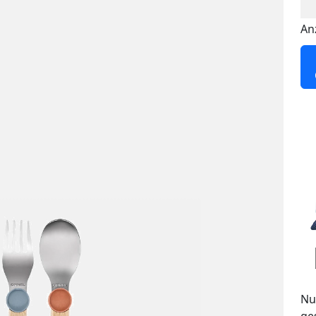
An
Nu