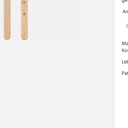
ge
An
Ma
Ko
Le
Pa