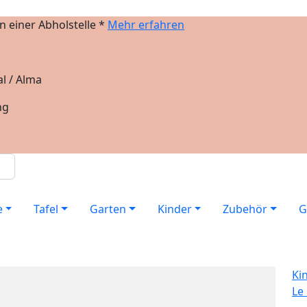
 einer Abholstelle *
Mehr erfahren
l / Alma
ng
e
Tafel
Garten
Kinder
Zubehör
G
Ki
Le