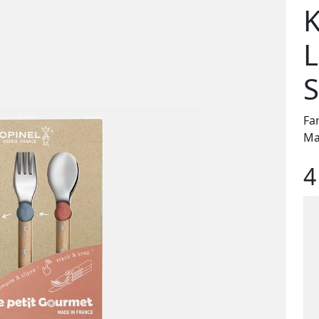
K
L
S
Fa
Ma
4