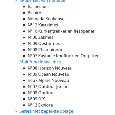
Keukenset van nomade
Barbecue
Picnic+
Nomade Keukenset
N°12 Kartelmes
N°10 Kurkentrekker en flesopener
N°06 Zakmes
N°09 Oestermes
N°08 Champignon
N°07 Kastanje Knoflook en Ontpitten
Multifunctioneel mes
N°08 Horizon
Nouveau
N°09 Ocean
Nouveau
néo7 Alpine
Nouveau
N°07 Outdoor Junior
N°08 Outdoor
N°09 DIY
N°12 Explore
Series met beperkte oplage