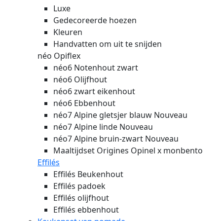
Luxe
Gedecoreerde hoezen
Kleuren
Handvatten om uit te snijden
néo Opiflex
néo6 Notenhout zwart
néo6 Olijfhout
néo6 zwart eikenhout
néo6 Ebbenhout
néo7 Alpine gletsjer blauw
Nouveau
néo7 Alpine linde
Nouveau
néo7 Alpine bruin-zwart
Nouveau
Maaltijdset Origines Opinel x monbento
Effilés
Effilés Beukenhout
Effilés padoek
Effilés olijfhout
Effilés ebbenhout