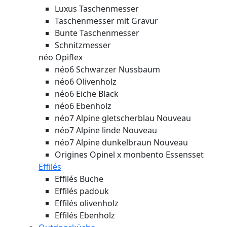
Luxus Taschenmesser
Taschenmesser mit Gravur
Bunte Taschenmesser
Schnitzmesser
néo Opiflex
néo6 Schwarzer Nussbaum
néo6 Olivenholz
néo6 Eiche Black
néo6 Ebenholz
néo7 Alpine gletscherblau
Nouveau
néo7 Alpine linde
Nouveau
néo7 Alpine dunkelbraun
Nouveau
Origines Opinel x monbento Essensset
Effilés
Effilés Buche
Effilés padouk
Effilés olivenholz
Effilés Ebenholz