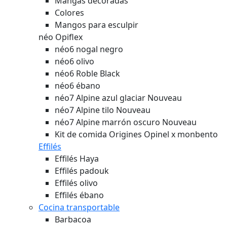
Mangas decoradas
Colores
Mangos para esculpir
néo Opiflex
néo6 nogal negro
néo6 olivo
néo6 Roble Black
néo6 ébano
néo7 Alpine azul glaciar
Nouveau
néo7 Alpine tilo
Nouveau
néo7 Alpine marrón oscuro
Nouveau
Kit de comida Origines Opinel x monbento
Effilés
Effilés Haya
Effilés padouk
Effilés olivo
Effilés ébano
Cocina transportable
Barbacoa