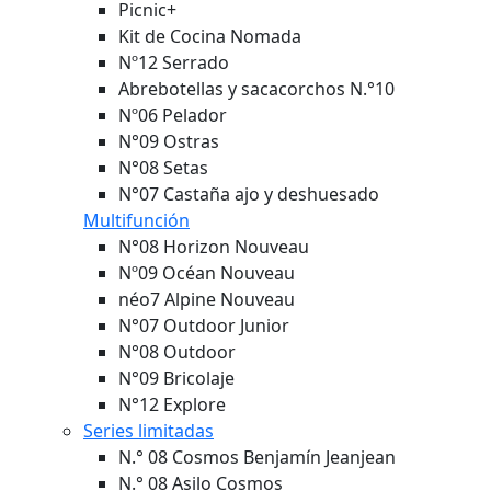
Picnic+
Kit de Cocina Nomada
Nº12 Serrado
Abrebotellas y sacacorchos N.°10
Nº06 Pelador
N°09 Ostras
N°08 Setas
N°07 Castaña ajo y deshuesado
Multifunción
N°08 Horizon
Nouveau
Nº09 Océan
Nouveau
néo7 Alpine
Nouveau
N°07 Outdoor Junior
N°08 Outdoor
N°09 Bricolaje
N°12 Explore
Series limitadas
N.° 08 Cosmos Benjamín Jeanjean
N.° 08 Asilo Cosmos