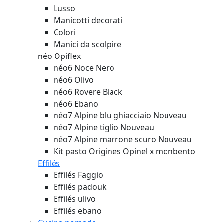
Lusso
Manicotti decorati
Colori
Manici da scolpire
néo Opiflex
néo6 Noce Nero
néo6 Olivo
néo6 Rovere Black
néo6 Ebano
néo7 Alpine blu ghiacciaio
Nouveau
néo7 Alpine tiglio
Nouveau
néo7 Alpine marrone scuro
Nouveau
Kit pasto Origines Opinel x monbento
Effilés
Effilés Faggio
Effilés padouk
Effilés ulivo
Effilés ebano