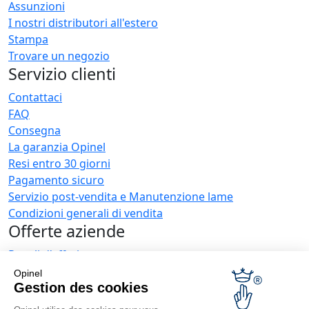
Assunzioni
I nostri distributori all'estero
Stampa
Trovare un negozio
Servizio clienti
Contattaci
FAQ
Consegna
La garanzia Opinel
Resi entro 30 giorni
Pagamento sicuro
Servizio post-vendita e Manutenzione lame
Condizioni generali di vendita
Offerte aziende
Regali d'affari
Ristoratori
Opinel
Novità Opinel
Gestion des cookies