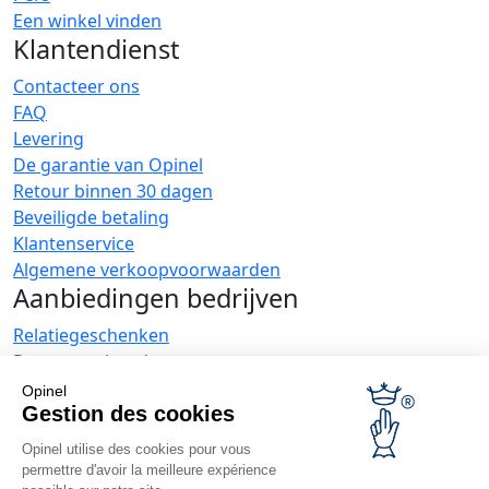
Een winkel vinden
Klantendienst
Contacteer ons
FAQ
Levering
De garantie van Opinel
Retour binnen 30 dagen
Beveiligde betaling
Klantenservice
Algemene verkoopvoorwaarden
Aanbiedingen bedrijven
Relatiegeschenken
Restauranthouders
Opinel Nieuws
Opinel
Gestion des cookies
Ontvang nieuwtjes
Vind ons
Opinel utilise des cookies pour vous
permettre d'avoir la meilleure expérience