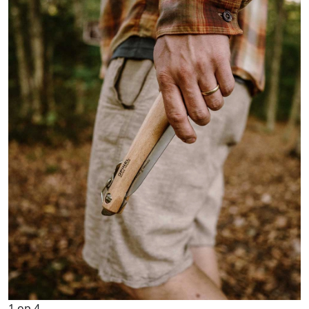
1
op
4