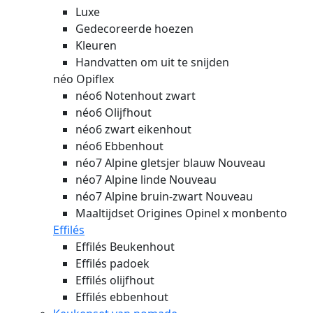
Luxe
Gedecoreerde hoezen
Kleuren
Handvatten om uit te snijden
néo Opiflex
néo6 Notenhout zwart
néo6 Olijfhout
néo6 zwart eikenhout
néo6 Ebbenhout
néo7 Alpine gletsjer blauw
Nouveau
néo7 Alpine linde
Nouveau
néo7 Alpine bruin-zwart
Nouveau
Maaltijdset Origines Opinel x monbento
Effilés
Effilés Beukenhout
Effilés padoek
Effilés olijfhout
Effilés ebbenhout