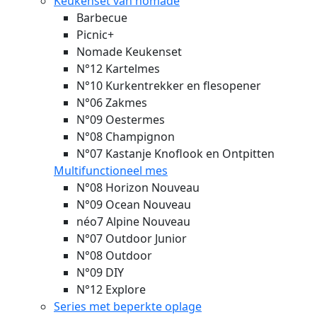
Keukenset van nomade
Barbecue
Picnic+
Nomade Keukenset
N°12 Kartelmes
N°10 Kurkentrekker en flesopener
N°06 Zakmes
N°09 Oestermes
N°08 Champignon
N°07 Kastanje Knoflook en Ontpitten
Multifunctioneel mes
N°08 Horizon
Nouveau
N°09 Ocean
Nouveau
néo7 Alpine
Nouveau
N°07 Outdoor Junior
N°08 Outdoor
N°09 DIY
N°12 Explore
Series met beperkte oplage