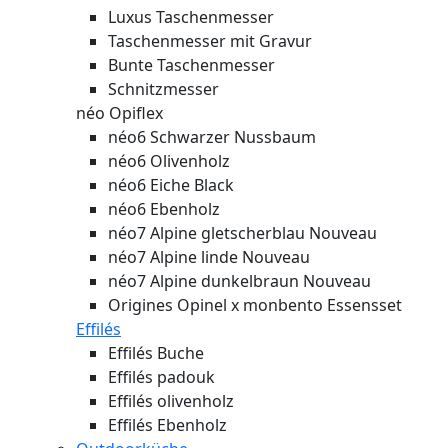
Luxus Taschenmesser
Taschenmesser mit Gravur
Bunte Taschenmesser
Schnitzmesser
néo Opiflex
néo6 Schwarzer Nussbaum
néo6 Olivenholz
néo6 Eiche Black
néo6 Ebenholz
néo7 Alpine gletscherblau
Nouveau
néo7 Alpine linde
Nouveau
néo7 Alpine dunkelbraun
Nouveau
Origines Opinel x monbento Essensset
Effilés
Effilés Buche
Effilés padouk
Effilés olivenholz
Effilés Ebenholz