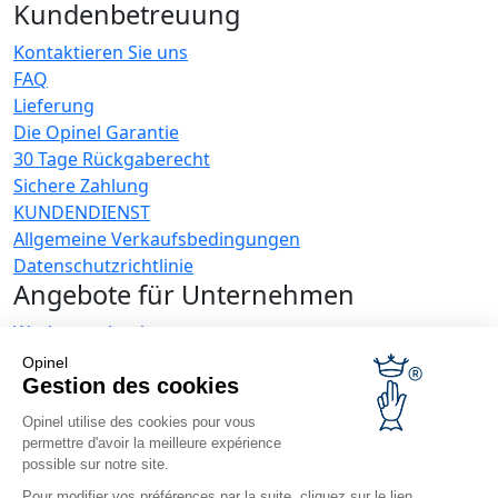
Kundenbetreuung
Kontaktieren Sie uns
FAQ
Lieferung
Die Opinel Garantie
30 Tage Rückgaberecht
Sichere Zahlung
KUNDENDIENST
Allgemeine Verkaufsbedingungen
Datenschutzrichtlinie
Angebote für Unternehmen
Werbegeschenke
Gastronome
Opinel
Opinel News
Gestion des cookies
Opinel utilise des cookies pour vous
Neuigkeiten erhalten
permettre d'avoir la meilleure expérience
Besuchen Sie uns
possible sur notre site.
Pour modifier vos préférences par la suite, cliquez sur le lien