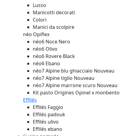
Lusso
Manicotti decorati
Colori
Manici da scolpire
néo Opiflex
néo6 Noce Nero
néo6 Olivo
néo6 Rovere Black
néo6 Ebano
néo7 Alpine blu ghiacciaio
Nouveau
néo7 Alpine tiglio
Nouveau
néo7 Alpine marrone scuro
Nouveau
Kit pasto Origines Opinel x monbento
Effilés
Effilés Faggio
Effilés padouk
Effilés ulivo
Effilés ebano