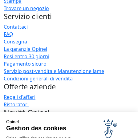
Stampa
Trovare un negozio
Servizio clienti
Contattaci
FAQ
Consegna
La garanzia Opinel
Resi entro 30 giorni
Pagamento sicuro
Servizio post-vendita e Manutenzione lame
Condizioni generali di vendita
Offerte aziende
Regali d'affari
Ristoratori
Novità Opinel
Opinel
Ricevi le news
Gestion des cookies
Trovaci