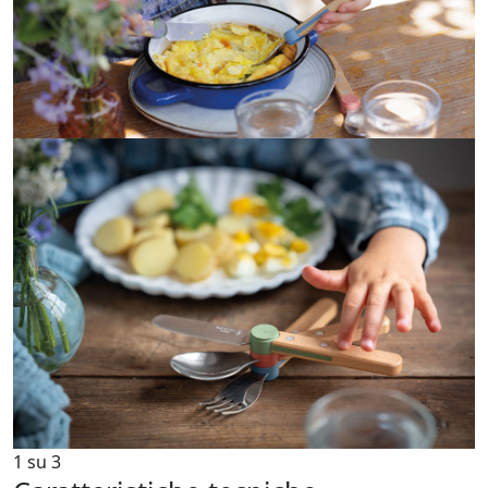
1
su
3