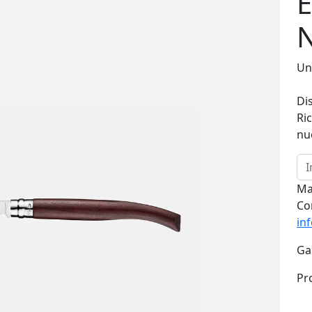
E
N
Un 
Di
Ri
nu
Ma
Co
in
Ga
Pr