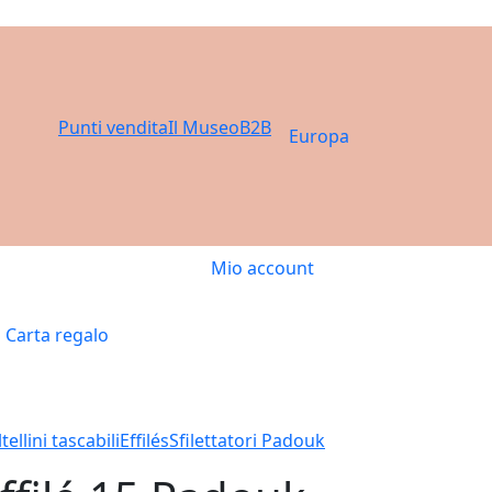
Punti vendita
Il Museo
B2B
Europa
Mio account
Carta regalo
tellini tascabili
Effilés
Sfilettatori Padouk