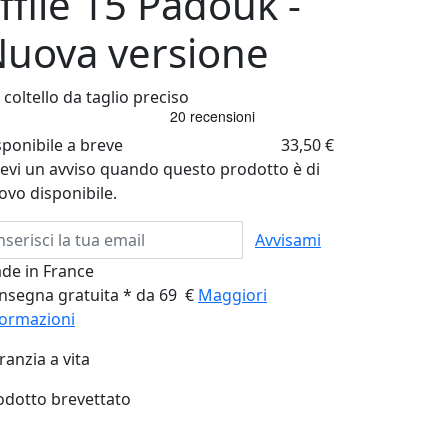
ffilé 15 Padouk -
uova versione
coltello da taglio preciso
sponibile a breve
33,50 €
cevi un avviso quando questo prodotto è di
ovo disponibile.
Avvisami
de in France
nsegna gratuita * da 69 €
Maggiori
formazioni
ranzia a vita
odotto brevettato