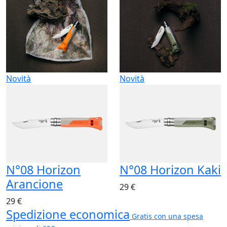
Novità
Novità
N°08 Horizon
N°08 Horizon Kaki
Arancione
29 €
29 €
Spedizione economica
Gratis con una spesa