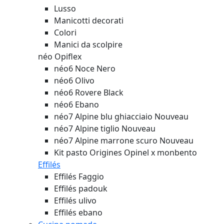
Lusso
Manicotti decorati
Colori
Manici da scolpire
néo Opiflex
néo6 Noce Nero
néo6 Olivo
néo6 Rovere Black
néo6 Ebano
néo7 Alpine blu ghiacciaio
Nouveau
néo7 Alpine tiglio
Nouveau
néo7 Alpine marrone scuro
Nouveau
Kit pasto Origines Opinel x monbento
Effilés
Effilés Faggio
Effilés padouk
Effilés ulivo
Effilés ebano