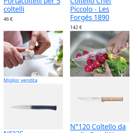
Portacoltelli per 5
Coltello Chef
coltelli
Piccolo - Les
Forgés 1890
46 €
142 €
Miglior vendita
N°120 Coltello da