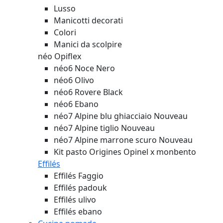
Lusso
Manicotti decorati
Colori
Manici da scolpire
néo Opiflex
néo6 Noce Nero
néo6 Olivo
néo6 Rovere Black
néo6 Ebano
néo7 Alpine blu ghiacciaio
Nouveau
néo7 Alpine tiglio
Nouveau
néo7 Alpine marrone scuro
Nouveau
Kit pasto Origines Opinel x monbento
Effilés
Effilés Faggio
Effilés padouk
Effilés ulivo
Effilés ebano